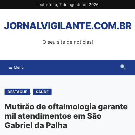
Pular
sexta-feira, 7 de agosto de 2026
para
o
JORNALVIGILANTE.COM.BR
conteúdo
O seu site de notícias!
☰ Menu
,
DESTAQUE
SAÚDE
Mutirão de oftalmologia garante
mil atendimentos em São
Gabriel da Palha