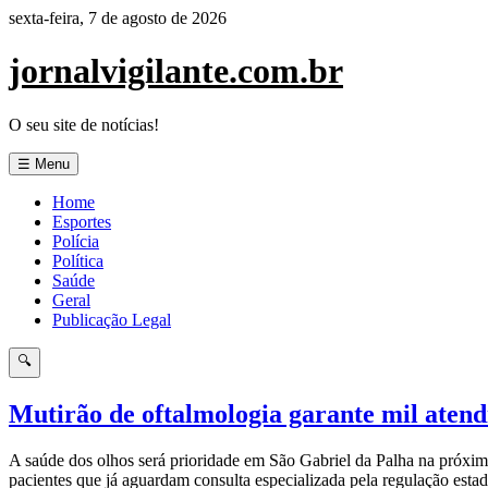
Pular
sexta-feira, 7 de agosto de 2026
para
o
jornalvigilante.com.br
conteúdo
O seu site de notícias!
☰ Menu
Home
Esportes
Polícia
Política
Saúde
Geral
Publicação Legal
🔍
Mutirão de oftalmologia garante mil aten
A saúde dos olhos será prioridade em São Gabriel da Palha na próxima
pacientes que já aguardam consulta especializada pela regulação esta