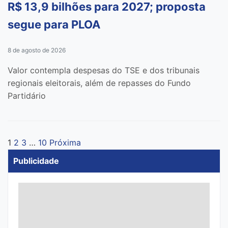
R$ 13,9 bilhões para 2027; proposta
segue para PLOA
8 de agosto de 2026
Valor contempla despesas do TSE e dos tribunais
regionais eleitorais, além de repasses do Fundo
Partidário
1
2
3
…
10
Próxima
Paginação
Publicidade
de
posts