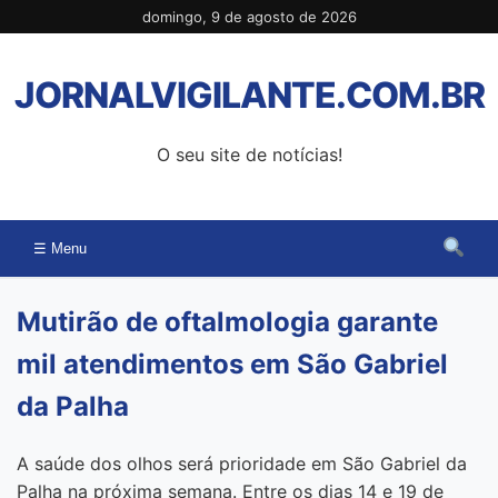
Pular
domingo, 9 de agosto de 2026
para
o
JORNALVIGILANTE.COM.BR
conteúdo
O seu site de notícias!
☰ Menu
Mutirão de oftalmologia garante
mil atendimentos em São Gabriel
da Palha
A saúde dos olhos será prioridade em São Gabriel da
Palha na próxima semana. Entre os dias 14 e 19 de