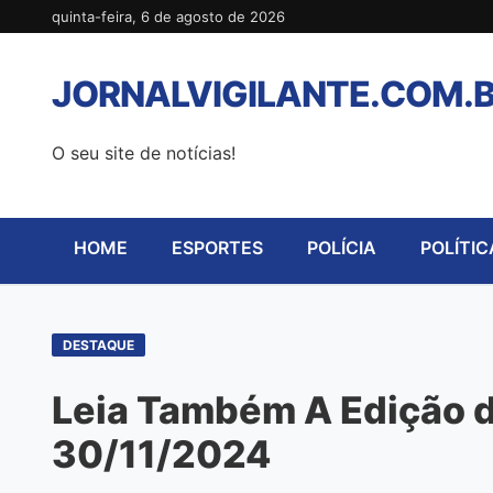
Pular
quinta-feira, 6 de agosto de 2026
para
o
JORNALVIGILANTE.COM.
conteúdo
O seu site de notícias!
HOME
ESPORTES
POLÍCIA
POLÍTIC
DESTAQUE
Leia Também A Edição de
30/11/2024