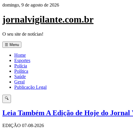
Pular
domingo, 9 de agosto de 2026
para
o
jornalvigilante.com.br
conteúdo
O seu site de notícias!
☰ Menu
Home
Esportes
Polícia
Política
Saúde
Geral
Publicação Legal
🔍
Leia Também A Edição de Hoje do Jornal V
EDIÇÃO 07-08-2026