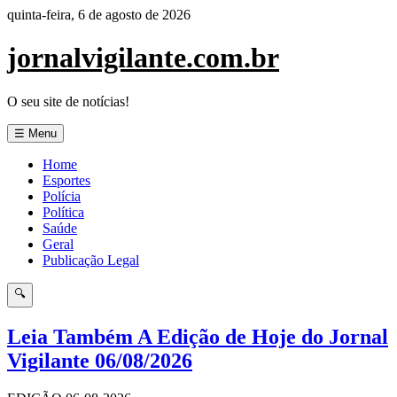
Pular
quinta-feira, 6 de agosto de 2026
para
o
jornalvigilante.com.br
conteúdo
O seu site de notícias!
☰ Menu
Home
Esportes
Polícia
Política
Saúde
Geral
Publicação Legal
🔍
Leia Também A Edição de Hoje do Jornal
Vigilante 06/08/2026