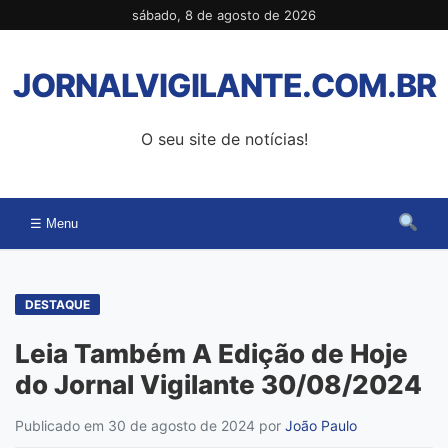
Pular
sábado, 8 de agosto de 2026
para
o
JORNALVIGILANTE.COM.BR
conteúdo
O seu site de notícias!
☰ Menu
DESTAQUE
Leia Também A Edição de Hoje
do Jornal Vigilante 30/08/2024
Publicado em 30 de agosto de 2024
por
João Paulo