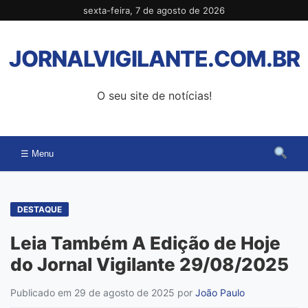
Pular
sexta-feira, 7 de agosto de 2026
para
o
JORNALVIGILANTE.COM.BR
conteúdo
O seu site de notícias!
☰ Menu
DESTAQUE
Leia Também A Edição de Hoje
do Jornal Vigilante 29/08/2025
Publicado em 29 de agosto de 2025
por
João Paulo