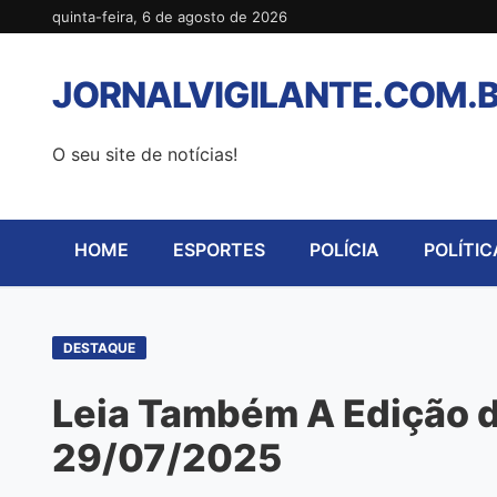
Pular
quinta-feira, 6 de agosto de 2026
para
o
JORNALVIGILANTE.COM.
conteúdo
O seu site de notícias!
HOME
ESPORTES
POLÍCIA
POLÍTIC
DESTAQUE
Leia Também A Edição de
29/07/2025