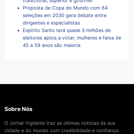
tradicional, superior e gourmet
Proposta de Copa do Mundo com 64
seleções em 2030 gera debate entre
dirigentes e especialistas
Espírito Santo terá quase 3 milhões de
eleitores aptos a votar; mulheres e faixa de
45 a 59 anos são maioria
Sobre Nós
O Jornal Vigilante traz as últimas notícias da sua
cidade e do mundo com credibilidade e confiança.