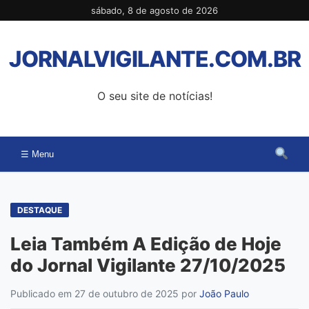
Pular
sábado, 8 de agosto de 2026
para
o
JORNALVIGILANTE.COM.BR
conteúdo
O seu site de notícias!
☰ Menu
DESTAQUE
Leia Também A Edição de Hoje
do Jornal Vigilante 27/10/2025
Publicado em 27 de outubro de 2025
por
João Paulo