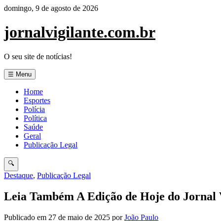
Pular
domingo, 9 de agosto de 2026
para
o
jornalvigilante.com.br
conteúdo
O seu site de notícias!
☰ Menu
Home
Esportes
Polícia
Política
Saúde
Geral
Publicação Legal
🔍
Destaque
,
Publicação Legal
Leia Também A Edição de Hoje do Jornal V
Publicado em 27 de maio de 2025
por
João Paulo