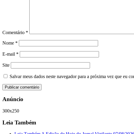
Comentário
*
Nome
*
E-mail
*
Site
Salvar meus dados neste navegador para a próxima vez que eu co
Anúncio
300x250
Leia Também
Leia Também A Edição de Hoje do Jornal Vigilante 07/08/202