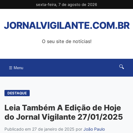
Pular
sexta-feira, 7 de agosto de 2026
para
o
JORNALVIGILANTE.COM.BR
conteúdo
O seu site de notícias!
🔍
☰ Menu
DESTAQUE
Leia Também A Edição de Hoje
do Jornal Vigilante 27/01/2025
Publicado em 27 de janeiro de 2025
por
João Paulo