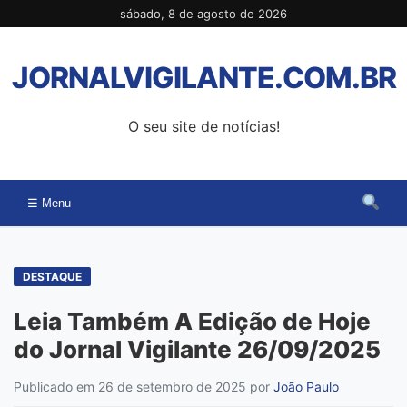
Pular
sábado, 8 de agosto de 2026
para
o
JORNALVIGILANTE.COM.BR
conteúdo
O seu site de notícias!
☰ Menu
DESTAQUE
Leia Também A Edição de Hoje
do Jornal Vigilante 26/09/2025
Publicado em 26 de setembro de 2025
por
João Paulo