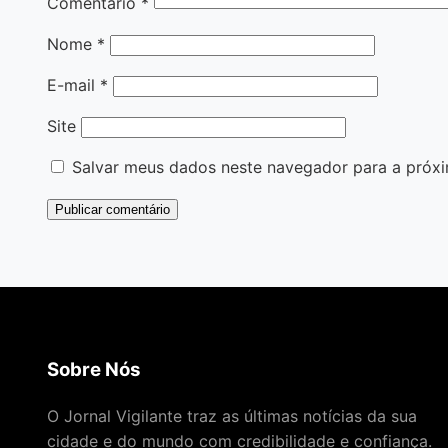
Comentário
*
Nome
*
E-mail
*
Site
Salvar meus dados neste navegador para a próxi
Sobre Nós
O Jornal Vigilante traz as últimas notícias da sua
cidade e do mundo com credibilidade e confiança.