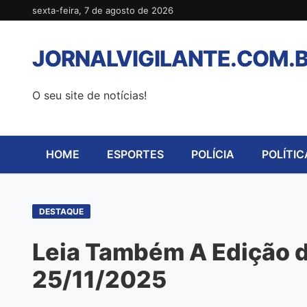
Pular
sexta-feira, 7 de agosto de 2026
para
o
JORNALVIGILANTE.COM.
conteúdo
O seu site de notícias!
HOME
ESPORTES
POLÍCIA
POLÍTIC
DESTAQUE
Leia Também A Edição de
25/11/2025