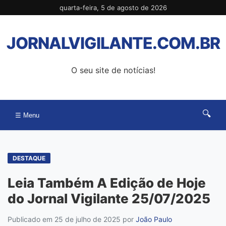
Pular
quarta-feira, 5 de agosto de 2026
para
o
JORNALVIGILANTE.COM.BR
conteúdo
O seu site de notícias!
🔍
☰ Menu
DESTAQUE
Leia Também A Edição de Hoje
do Jornal Vigilante 25/07/2025
Publicado em 25 de julho de 2025
por
João Paulo