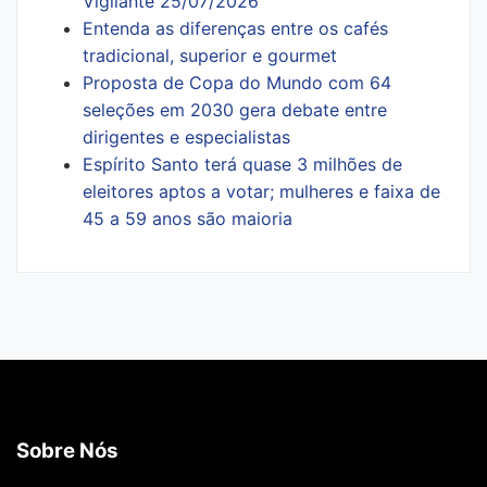
Vigilante 25/07/2026
Entenda as diferenças entre os cafés
tradicional, superior e gourmet
Proposta de Copa do Mundo com 64
seleções em 2030 gera debate entre
dirigentes e especialistas
Espírito Santo terá quase 3 milhões de
eleitores aptos a votar; mulheres e faixa de
45 a 59 anos são maioria
Sobre Nós