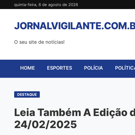
Pular
quinta-feira, 6 de agosto de 2026
para
o
JORNALVIGILANTE.COM.
conteúdo
O seu site de notícias!
HOME
ESPORTES
POLÍCIA
POLÍTIC
DESTAQUE
Leia Também A Edição de
24/02/2025