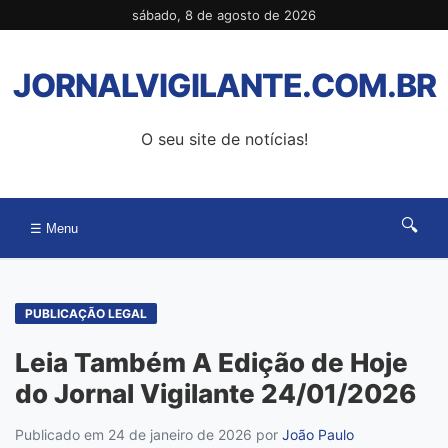
Pular
sábado, 8 de agosto de 2026
para
o
JORNALVIGILANTE.COM.BR
conteúdo
O seu site de notícias!
🔍
☰ Menu
PUBLICAÇÃO LEGAL
Leia Também A Edição de Hoje
do Jornal Vigilante 24/01/2026
Publicado em 24 de janeiro de 2026
por
João Paulo