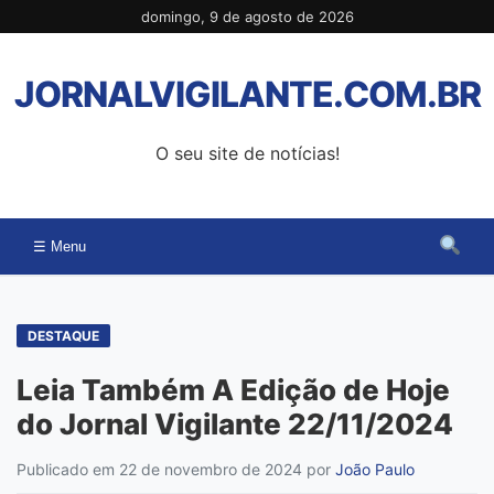
Pular
domingo, 9 de agosto de 2026
para
o
JORNALVIGILANTE.COM.BR
conteúdo
O seu site de notícias!
☰ Menu
DESTAQUE
Leia Também A Edição de Hoje
do Jornal Vigilante 22/11/2024
Publicado em 22 de novembro de 2024
por
João Paulo