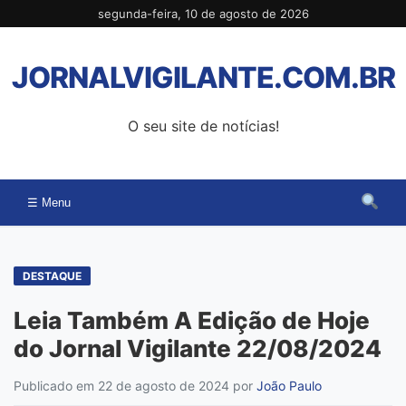
Pular
segunda-feira, 10 de agosto de 2026
para
o
JORNALVIGILANTE.COM.BR
conteúdo
O seu site de notícias!
☰ Menu
DESTAQUE
Leia Também A Edição de Hoje
do Jornal Vigilante 22/08/2024
Publicado em 22 de agosto de 2024
por
João Paulo