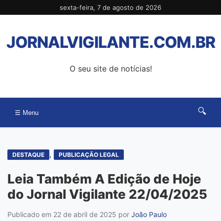
Pular
sexta-feira, 7 de agosto de 2026
para
o
JORNALVIGILANTE.COM.BR
conteúdo
O seu site de notícias!
🔍
☰ Menu
,
DESTAQUE
PUBLICAÇÃO LEGAL
Leia Também A Edição de Hoje
do Jornal Vigilante 22/04/2025
Publicado em 22 de abril de 2025
por
João Paulo