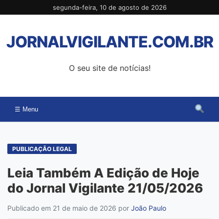
Pular
segunda-feira, 10 de agosto de 2026
para
o
JORNALVIGILANTE.COM.BR
conteúdo
O seu site de notícias!
☰ Menu
PUBLICAÇÃO LEGAL
Leia Também A Edição de Hoje
do Jornal Vigilante 21/05/2026
Publicado em 21 de maio de 2026
por
João Paulo