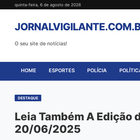
Pular
quinta-feira, 6 de agosto de 2026
para
o
JORNALVIGILANTE.COM.
conteúdo
O seu site de notícias!
HOME
ESPORTES
POLÍCIA
POLÍTIC
DESTAQUE
Leia Também A Edição de
20/06/2025