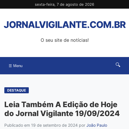
Pular
sexta-feira, 7 de agosto de 2026
para
o
JORNALVIGILANTE.COM.BR
conteúdo
O seu site de notícias!
🔍
☰ Menu
DESTAQUE
Leia Também A Edição de Hoje
do Jornal Vigilante 19/09/2024
Publicado em 19 de setembro de 2024
por
João Paulo