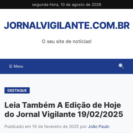
Pular
segunda-feira, 10 de agosto de 2026
para
o
JORNALVIGILANTE.COM.BR
conteúdo
O seu site de notícias!
☰ Menu
DESTAQUE
Leia Também A Edição de Hoje
do Jornal Vigilante 19/02/2025
Publicado em 19 de fevereiro de 2025
por
João Paulo