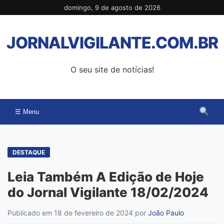
Pular
domingo, 9 de agosto de 2026
para
o
JORNALVIGILANTE.COM.BR
conteúdo
O seu site de notícias!
☰ Menu
DESTAQUE
Leia Também A Edição de Hoje
do Jornal Vigilante 18/02/2024
Publicado em 18 de fevereiro de 2024
por
João Paulo