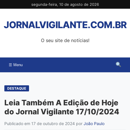
Pular
segunda-feira, 10 de agosto de 2026
para
o
JORNALVIGILANTE.COM.BR
conteúdo
O seu site de notícias!
☰ Menu
DESTAQUE
Leia Também A Edição de Hoje
do Jornal Vigilante 17/10/2024
Publicado em 17 de outubro de 2024
por
João Paulo