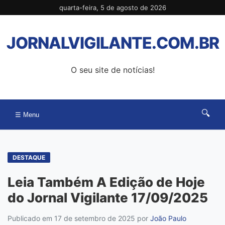
Pular
quarta-feira, 5 de agosto de 2026
para
o
JORNALVIGILANTE.COM.BR
conteúdo
O seu site de notícias!
🔍
☰ Menu
DESTAQUE
Leia Também A Edição de Hoje
do Jornal Vigilante 17/09/2025
Publicado em 17 de setembro de 2025
por
João Paulo