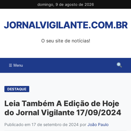
Pular
domingo, 9 de agosto de 2026
para
o
JORNALVIGILANTE.COM.BR
conteúdo
O seu site de notícias!
☰ Menu
DESTAQUE
Leia Também A Edição de Hoje
do Jornal Vigilante 17/09/2024
Publicado em 17 de setembro de 2024
por
João Paulo