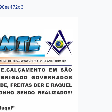
098ea472d3