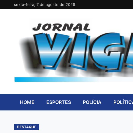
Pular
sexta-feira, 7 de agosto de 2026
para
o
conteúdo
HOME
ESPORTES
POLÍCIA
POLÍTIC
DESTAQUE