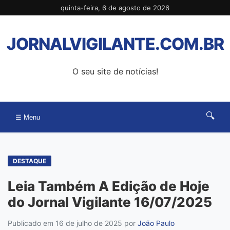
Pular
quinta-feira, 6 de agosto de 2026
para
o
JORNALVIGILANTE.COM.BR
conteúdo
O seu site de notícias!
🔍
☰ Menu
DESTAQUE
Leia Também A Edição de Hoje
do Jornal Vigilante 16/07/2025
Publicado em 16 de julho de 2025
por
João Paulo