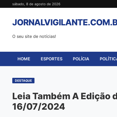
Pular
sábado, 8 de agosto de 2026
para
o
JORNALVIGILANTE.COM.
conteúdo
O seu site de notícias!
HOME
ESPORTES
POLÍCIA
POLÍTIC
DESTAQUE
Leia Também A Edição de
16/07/2024