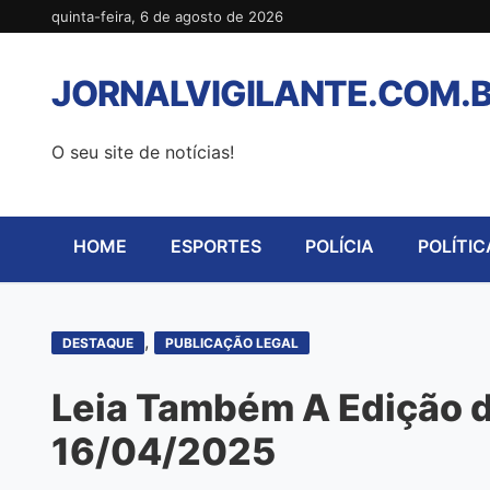
Pular
quinta-feira, 6 de agosto de 2026
para
o
JORNALVIGILANTE.COM.
conteúdo
O seu site de notícias!
HOME
ESPORTES
POLÍCIA
POLÍTIC
,
DESTAQUE
PUBLICAÇÃO LEGAL
Leia Também A Edição de
16/04/2025