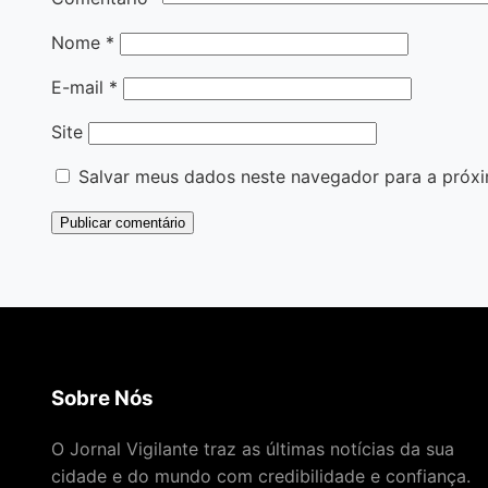
Nome
*
E-mail
*
Site
Salvar meus dados neste navegador para a próxi
Sobre Nós
O Jornal Vigilante traz as últimas notícias da sua
cidade e do mundo com credibilidade e confiança.