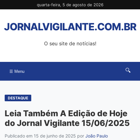
Pular
quarta-feira, 5 de agosto de 2026
para
o
JORNALVIGILANTE.COM.BR
conteúdo
O seu site de notícias!
🔍
☰ Menu
DESTAQUE
Leia Também A Edição de Hoje
do Jornal Vigilante 15/06/2025
Publicado em 15 de junho de 2025
por
João Paulo