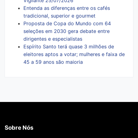
Vigilante 25/07/2026
Entenda as diferenças entre os cafés
tradicional, superior e gourmet
Proposta de Copa do Mundo com 64
seleções em 2030 gera debate entre
dirigentes e especialistas
Espírito Santo terá quase 3 milhões de
eleitores aptos a votar; mulheres e faixa de
45 a 59 anos são maioria
Sobre Nós