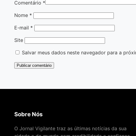
Comentário
*
Nome
*
E-mail
*
Site
Salvar meus dados neste navegador para a próxi
Sobre Nós
O Jornal Vigilante traz as últimas notícias da sua
cidade e do mundo com credibilidade e confiança.