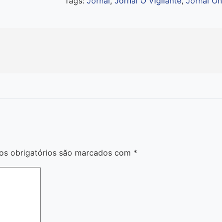
Tags:
Jornal
,
Jornal O Vigilante
,
Jornal On
s obrigatórios são marcados com
*