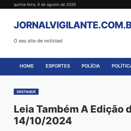
Pular
quinta-feira, 6 de agosto de 2026
para
o
JORNALVIGILANTE.COM.
conteúdo
O seu site de notícias!
HOME
ESPORTES
POLÍCIA
POLÍTIC
DESTAQUE
Leia Também A Edição de
14/10/2024