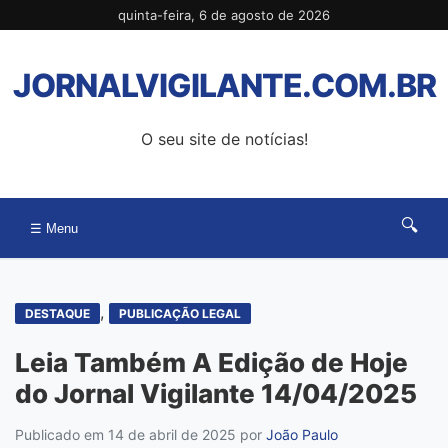
Pular
quinta-feira, 6 de agosto de 2026
para
o
JORNALVIGILANTE.COM.BR
conteúdo
O seu site de notícias!
🔍
☰ Menu
,
DESTAQUE
PUBLICAÇÃO LEGAL
Leia Também A Edição de Hoje
do Jornal Vigilante 14/04/2025
Publicado em 14 de abril de 2025
por
João Paulo