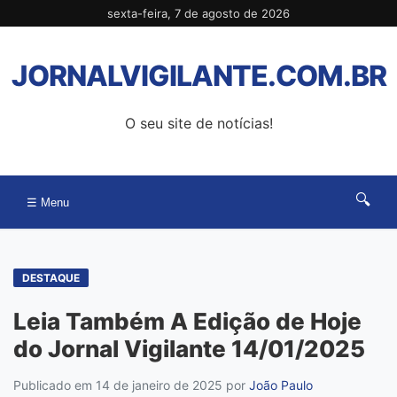
Pular
sexta-feira, 7 de agosto de 2026
para
o
JORNALVIGILANTE.COM.BR
conteúdo
O seu site de notícias!
🔍
☰ Menu
DESTAQUE
Leia Também A Edição de Hoje
do Jornal Vigilante 14/01/2025
Publicado em 14 de janeiro de 2025
por
João Paulo