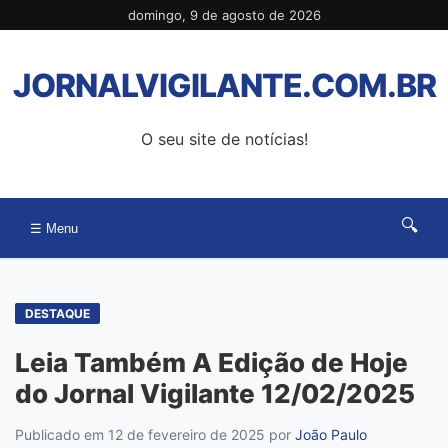
Pular
domingo, 9 de agosto de 2026
para
o
JORNALVIGILANTE.COM.BR
conteúdo
O seu site de notícias!
🔍
☰ Menu
DESTAQUE
Leia Também A Edição de Hoje
do Jornal Vigilante 12/02/2025
Publicado em 12 de fevereiro de 2025
por
João Paulo