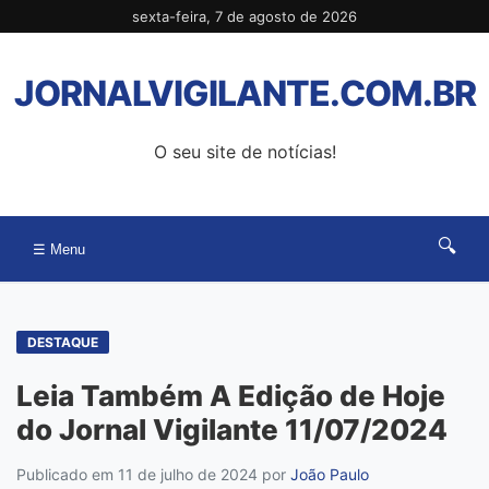
Pular
sexta-feira, 7 de agosto de 2026
para
o
JORNALVIGILANTE.COM.BR
conteúdo
O seu site de notícias!
🔍
☰ Menu
DESTAQUE
Leia Também A Edição de Hoje
do Jornal Vigilante 11/07/2024
Publicado em 11 de julho de 2024
por
João Paulo