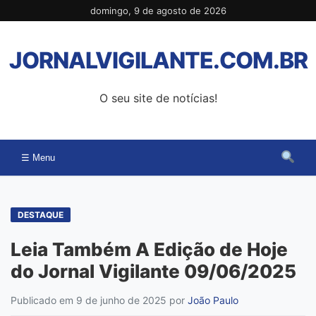
Pular
domingo, 9 de agosto de 2026
para
o
JORNALVIGILANTE.COM.BR
conteúdo
O seu site de notícias!
☰ Menu
DESTAQUE
Leia Também A Edição de Hoje
do Jornal Vigilante 09/06/2025
Publicado em 9 de junho de 2025
por
João Paulo