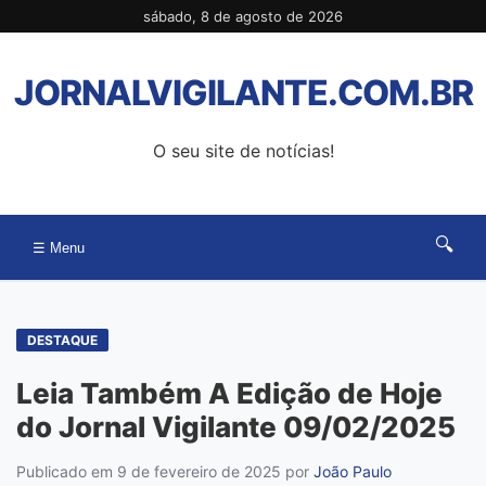
Pular
sábado, 8 de agosto de 2026
para
o
JORNALVIGILANTE.COM.BR
conteúdo
O seu site de notícias!
🔍
☰ Menu
DESTAQUE
Leia Também A Edição de Hoje
do Jornal Vigilante 09/02/2025
Publicado em 9 de fevereiro de 2025
por
João Paulo