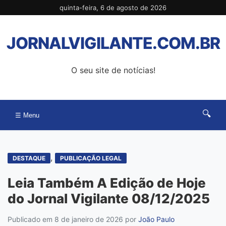
Pular
quinta-feira, 6 de agosto de 2026
para
o
JORNALVIGILANTE.COM.BR
conteúdo
O seu site de notícias!
🔍
☰ Menu
,
DESTAQUE
PUBLICAÇÃO LEGAL
Leia Também A Edição de Hoje
do Jornal Vigilante 08/12/2025
Publicado em 8 de janeiro de 2026
por
João Paulo