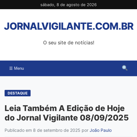
Pular
sábado, 8 de agosto de 2026
para
o
JORNALVIGILANTE.COM.BR
conteúdo
O seu site de notícias!
☰ Menu
DESTAQUE
Leia Também A Edição de Hoje
do Jornal Vigilante 08/09/2025
Publicado em 8 de setembro de 2025
por
João Paulo