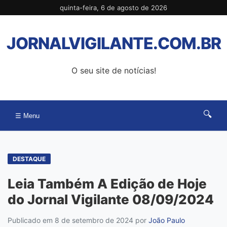
Pular
quinta-feira, 6 de agosto de 2026
para
o
JORNALVIGILANTE.COM.BR
conteúdo
O seu site de notícias!
🔍
☰ Menu
DESTAQUE
Leia Também A Edição de Hoje
do Jornal Vigilante 08/09/2024
Publicado em 8 de setembro de 2024
por
João Paulo