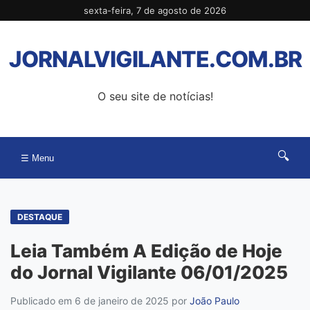
Pular
sexta-feira, 7 de agosto de 2026
para
o
JORNALVIGILANTE.COM.BR
conteúdo
O seu site de notícias!
🔍
☰ Menu
DESTAQUE
Leia Também A Edição de Hoje
do Jornal Vigilante 06/01/2025
Publicado em 6 de janeiro de 2025
por
João Paulo