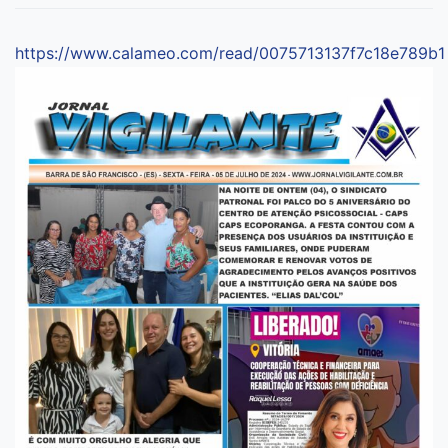
https://www.calameo.com/read/0075713137f7c18e789b1