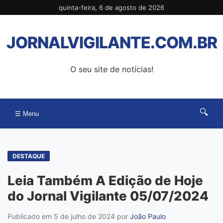
Pular
quinta-feira, 6 de agosto de 2026
para
o
JORNALVIGILANTE.COM.BR
conteúdo
O seu site de notícias!
🔍
☰ Menu
DESTAQUE
Leia Também A Edição de Hoje
do Jornal Vigilante 05/07/2024
Publicado em 5 de julho de 2024
por
João Paulo