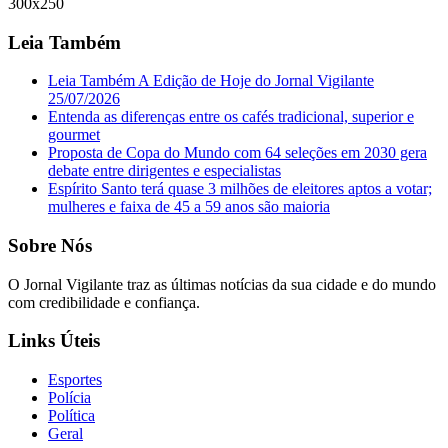
300x250
Leia Também
Leia Também A Edição de Hoje do Jornal Vigilante
25/07/2026
Entenda as diferenças entre os cafés tradicional, superior e
gourmet
Proposta de Copa do Mundo com 64 seleções em 2030 gera
debate entre dirigentes e especialistas
Espírito Santo terá quase 3 milhões de eleitores aptos a votar;
mulheres e faixa de 45 a 59 anos são maioria
Sobre Nós
O Jornal Vigilante traz as últimas notícias da sua cidade e do mundo
com credibilidade e confiança.
Links Úteis
Esportes
Polícia
Política
Geral