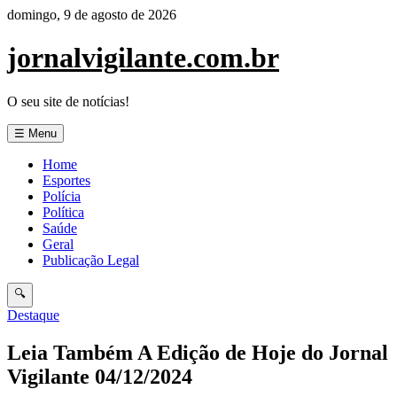
Pular
domingo, 9 de agosto de 2026
para
o
jornalvigilante.com.br
conteúdo
O seu site de notícias!
☰ Menu
Home
Esportes
Polícia
Política
Saúde
Geral
Publicação Legal
🔍
Destaque
Leia Também A Edição de Hoje do Jornal
Vigilante 04/12/2024