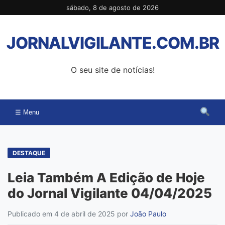
Pular
sábado, 8 de agosto de 2026
para
o
JORNALVIGILANTE.COM.BR
conteúdo
O seu site de notícias!
☰ Menu
DESTAQUE
Leia Também A Edição de Hoje
do Jornal Vigilante 04/04/2025
Publicado em 4 de abril de 2025
por
João Paulo