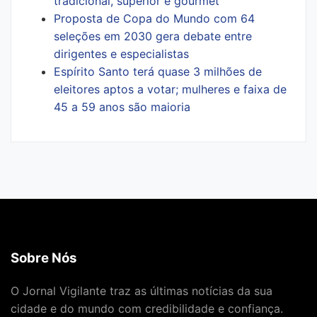
tradicional, superior e gourmet
Proposta de Copa do Mundo com 64
seleções em 2030 gera debate entre
dirigentes e especialistas
Espírito Santo terá quase 3 milhões de
eleitores aptos a votar; mulheres e faixa de
45 a 59 anos são maioria
Sobre Nós
O Jornal Vigilante traz as últimas notícias da sua
cidade e do mundo com credibilidade e confiança.