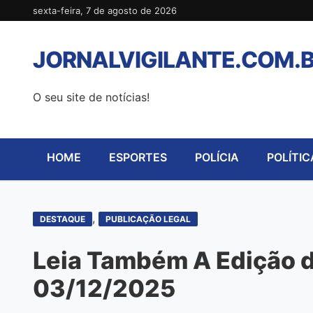
Pular
sexta-feira, 7 de agosto de 2026
para
o
JORNALVIGILANTE.COM.
conteúdo
O seu site de notícias!
HOME
ESPORTES
POLÍCIA
POLÍTIC
,
DESTAQUE
PUBLICAÇÃO LEGAL
Leia Também A Edição de
03/12/2025