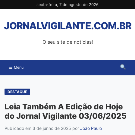
Pular
sexta-feira, 7 de agosto de 2026
para
o
JORNALVIGILANTE.COM.BR
conteúdo
O seu site de notícias!
☰ Menu
DESTAQUE
Leia Também A Edição de Hoje
do Jornal Vigilante 03/06/2025
Publicado em 3 de junho de 2025
por
João Paulo